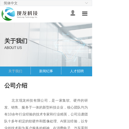
简体中文
ꀅ
首页
넙
끀
我的
3D相机
产品资料
ꁕ
关于我们
效果展示
ꁕ
ABOUT US
智能检测
关于我们
新闻纪事
人才招聘
汽车轮毂
ꁕ
半导体检测
ꁕ
公司介绍
精密加工及其他案例
ꁕ
北京现龙科技有限公司，是一家集软、硬件的研
发、销售、服务于一体的新型科技企业，核心团队均为
技术支持
有10余年行业经验的技术专家和行业精英，公司沿袭团
队十多年积淀的软硬件和图像处理、AI算法经验，以专
视频指南
ꁕ
业的技术和为客户服务的精神，在消费电子、汽车零部