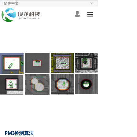
简体中文
ꀅ
首页
넙
끀
我的
3D相机
产品资料
ꁕ
效果展示
ꁕ
智能检测
汽车轮毂
ꁕ
半导体检测
ꁕ
精密加工及其他案例
ꁕ
技术支持
视频指南
ꁕ
PMI检测算法