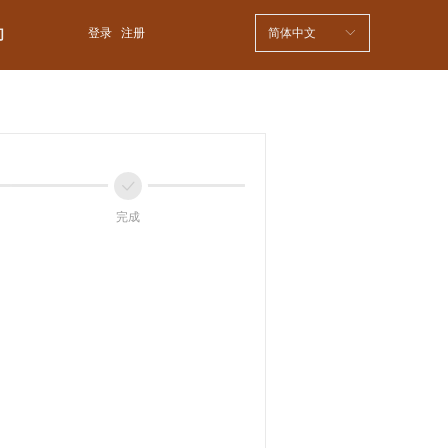
登录
注册
简体中文
ꀅ
们
ꀘ
完成